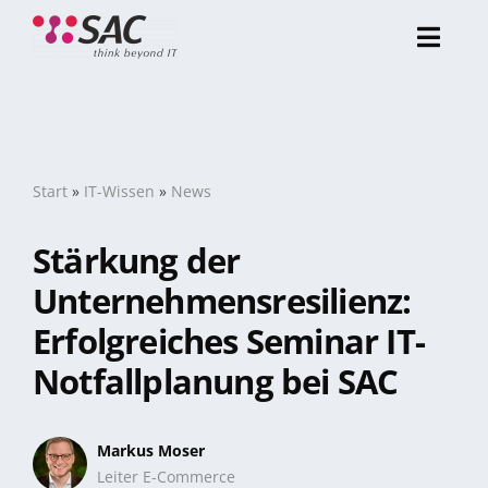
Zum
Inhalt
Toggl
springen
Navig
Über uns
Referenzen
Start
»
IT-Wissen
»
News
Stärkung der
Portfolio
Unternehmensresilienz:
Erfolgreiches Seminar IT-
Karriere
Notfallplanung bei SAC
Markus Moser
Leiter E-Commerce