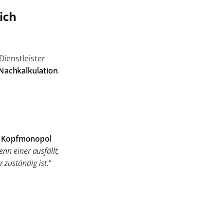
ich
Dienstleister
 Nachkalkulation
.
s
Kopfmonopol
nn einer ausfällt,
 zuständig ist.
“