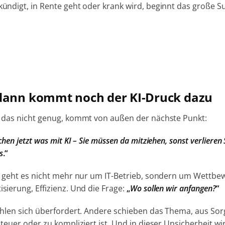
ündigt, in Rente geht oder krank wird, beginnt das große S
dann kommt noch der KI-Druck dazu
 das nicht genug, kommt von außen der nächste Punkt:
hen jetzt was mit KI – Sie müssen da mitziehen, sonst verlieren 
s
.“
h geht es nicht mehr nur um IT-Betrieb, sondern um Wettbew
sierung, Effizienz.
Und die Frage:
„
Wo sollen wir anfangen?
“
ühlen sich überfordert. Andere schieben das Thema, aus Sor
 teuer oder zu kompliziert ist.
Und in dieser Unsicherheit wi