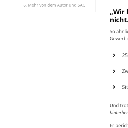
Mehr von dem Autor und SAC
„Wir 
nicht
So ähnl
Gewerbe
25
Zw
Si
Und tro
hinterher
Er beric