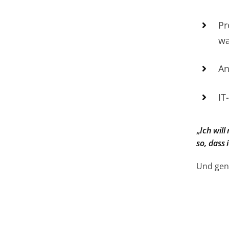
Pr
wa
An
IT
„
Ich will
so, dass
Und gena