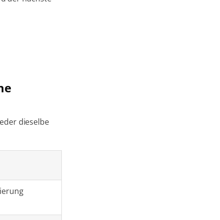
he
eder dieselbe
sierung