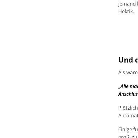
jemand k
Hektik.
Und 
Als wäre
„
Alle mac
Anschlus
Plötzlic
Automati
Einige f
groß, zu