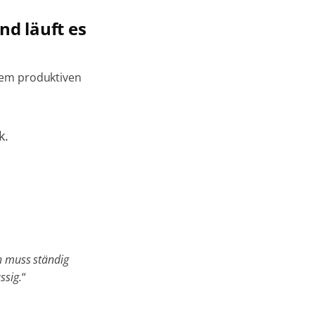
nd läuft es
nem produktiven
k.
h muss ständig
ssig.
“