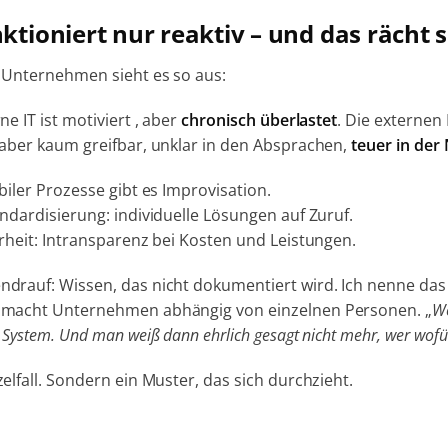
nktioniert nur reaktiv – und das rächt s
n Unternehmen sieht es so aus:
ne IT ist motiviert , aber
chronisch überlastet
.
Die externen 
 aber kaum greifbar, unklar in den Absprachen,
teuer in der
abiler Prozesse gibt es Improvisation.
andardisierung: individuelle Lösungen auf Zuruf.
arheit: Intransparenz bei Kosten und Leistungen.
drauf: Wissen, das nicht dokumentiert wird.
Ich nenne da
 macht Unternehmen abhängig von einzelnen Personen.
„
We
 System. Und man weiß dann ehrlich gesagt nicht mehr, wer wofür
zelfall. Sondern ein Muster, das sich durchzieht.