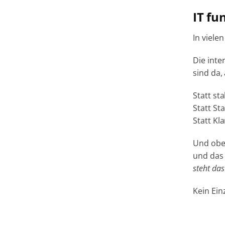
IT fu
In viele
Die inter
sind da,
Statt st
Statt St
Statt Kl
Und oben
und das
steht das
Kein Ein