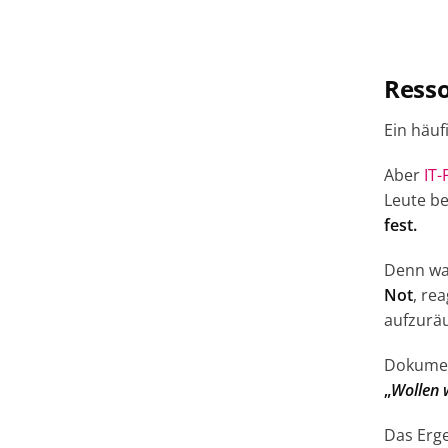
Resso
Ein häufi
Aber
IT-
Leute 
fest.
Denn was
Not
, re
aufzurä
Dokumen
„
Wollen w
Das Erge