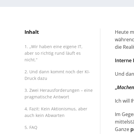
Inhalt
Heute mö
während 
„Wir haben eine eigene IT,
die Real
aber so richtig rund läuft es
nicht.“
Interne 
Und dann kommt noch der KI-
Und dan
Druck dazu
„
Machen 
Zwei Herausforderungen – eine
pragmatische Antwort
Ich will
Fazit: Kein Aktionismus, aber
Im Gegen
auch kein Abwarten
mittels
FAQ
Ganze
p