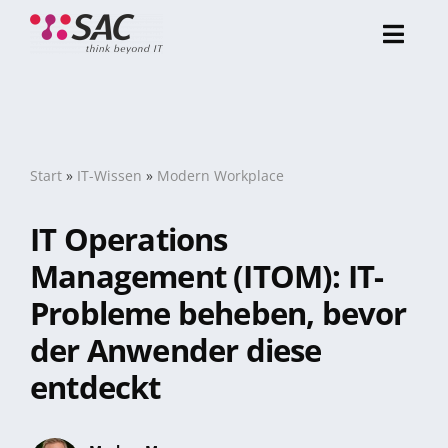
Zum
Inhalt
Toggl
springen
Navig
Über uns
Referenzen
Start
»
IT-Wissen
»
Modern Workplace
IT Operations
Portfolio
Management (ITOM): IT-
Probleme beheben, bevor
Karriere
der Anwender diese
entdeckt