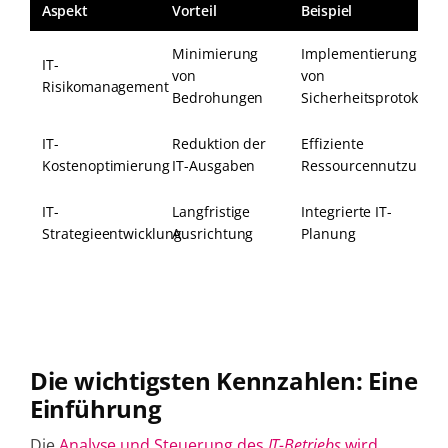
Aspekt
Vorteil
Beispiel
Minimierung
Implementierung
IT-
von
von
Risikomanagement
Bedrohungen
Sicherheitsprotokolle
IT-
Reduktion der
Effiziente
Kostenoptimierung
IT-Ausgaben
Ressourcennutzung
IT-
Langfristige
Integrierte IT-
Strategieentwicklung
Ausrichtung
Planung
Die wichtigsten Kennzahlen: Eine
Einführung
Die
Analyse und Steuerung des
IT-Betriebs
wird