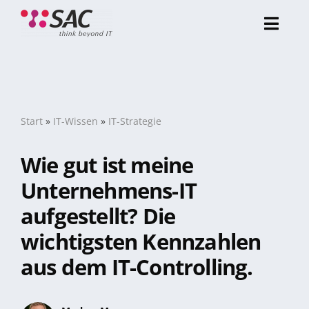
Zum
Inhalt
Toggl
springen
Navig
Über uns
Referenzen
Start
»
IT-Wissen
»
IT-Strategie
Wie gut ist meine
Portfolio
Unternehmens-IT
aufgestellt? Die
Karriere
wichtigsten Kennzahlen
aus dem IT-Controlling.