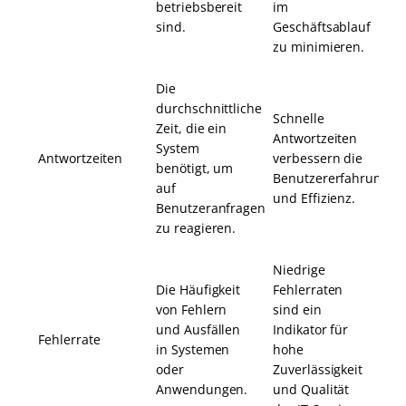
betriebsbereit
im
sind.
Geschäftsablauf
zu minimieren.
Die
durchschnittliche
Schnelle
Zeit, die ein
Antwortzeiten
System
Antwortzeiten
verbessern die
benötigt, um
Benutzererfahrung
auf
und Effizienz.
Benutzeranfragen
zu reagieren.
Niedrige
Die Häufigkeit
Fehlerraten
von Fehlern
sind ein
und Ausfällen
Indikator für
Fehlerrate
in Systemen
hohe
oder
Zuverlässigkeit
Anwendungen.
und Qualität