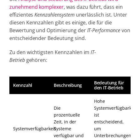
zunehmend komplexer
, was dazu führt, dass ein
effizientes
Kennzahlensystem
unerlässlich ist. Unter
diesen Kennzahlen gibt es einige, die für die
Bewertung und Optimierung der
IT-Performance
von
entscheidender Bedeutung sind.
Zu den wichtigsten Kennzahlen im
IT-
Betrieb
gehören:
Bedeutung für
Kennzahl
Beschreibung
den IT-Betrieb
Hohe
Die
Systemverfügbarkeit
prozentuelle
ist
Zeit, in der
entscheidend,
Systemverfügbarkeit
Systeme
um
verfügbar und
Unterbrechungen