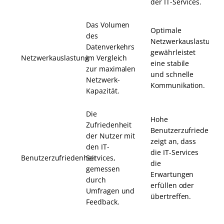
der IT-Services.
Das Volumen
Optimale
des
Netzwerkauslastung
Datenverkehrs
gewährleistet
Netzwerkauslastung
im Vergleich
eine stabile
zur maximalen
und schnelle
Netzwerk-
Kommunikation.
Kapazität.
Die
Hohe
Zufriedenheit
Benutzerzufriedenhei
der Nutzer mit
zeigt an, dass
den IT-
die IT-Services
Benutzerzufriedenheit
Services,
die
gemessen
Erwartungen
durch
erfüllen oder
Umfragen und
übertreffen.
Feedback.