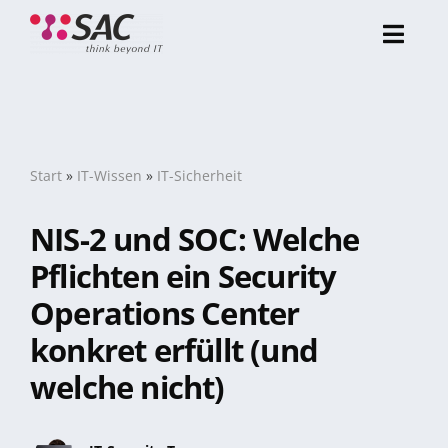
Zum
Inhalt
Toggl
springen
Navig
Über uns
Referenzen
Start
»
IT-Wissen
»
IT-Sicherheit
NIS-2 und SOC: Welche
Portfolio
Pflichten ein Security
Operations Center
Karriere
konkret erfüllt (und
welche nicht)